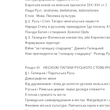
Боротьба князів за київське
причастя
(ХІІ-ХІІІ ст.)
Люди Русі:
oratores, bellatores, laboratores
Етнос. Мова. Писемна культура
§ 2. Русь і Степ. Татаро-монгольське нашестя
Народи Степу в руському прикордонні (до початку ХІІ
Походи Батия і створення
Золотої Орди
§ 3. Галицько-Волинське князівство, або Королівств
Формування території
Війни “за галицьку спадщину”. Данило Галицький
Нові претенденти на “галицьку спадщину”. Розпад
Ру
Розділ ІІІ. НЕСХОЖІ ПАГОНИ РУСЬКОГО СТОВБУРА 
§ 1. Галицька і
Подільська Русь
Демографічні зміни
Від дружинників і бояр до шляхти-русинів
польської 
Руська і Римська церкви: перші досвіди співжиття
Етнічна строкатість міста
Громадське самоврядування в містах. Маґдебургія і 
Феномен міської культури.
Латинська наука
в містах