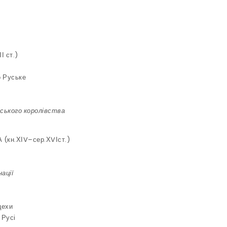
І ст.)
о Руське
ського королівства
(кн.ХІV–сер.ХVІст.)
нації
цехи
 Русі