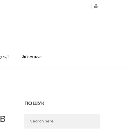
укції
Зв’яжіться
ПОШУК
ів