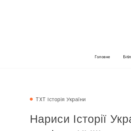
Skip to content
Віртуальна Русь
Головне
Бiбл
TXT
Історія України
Нариси Історії Укр