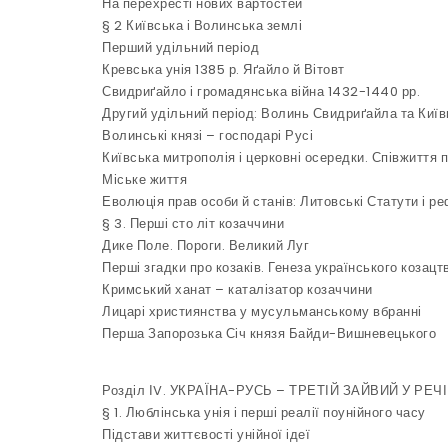
На перехресті нових вартостей
§ 2 Київська і Волинська землі
Перший удільний період
Кревська унія 1385 р. Яґайло й Вітовт
Свидриґайло і громадянська війна 1432-1440 рр.
Другий удільний період: Волинь Свидриґайла та Киї
Волинські князі – господарі Русі
Київська митрополія і церковні осередки. Співжиття
Міське життя
Еволюція прав особи й станів: Литовські Статути і р
§ 3. Перші сто літ козаччини
Дике Поле. Пороги. Великий Луг
Перші згадки про козаків. Генеза українського козацт
Кримський ханат – каталізатор козаччини
Лицарі християнства у мусульманському вбранні
Перша Запорозька Січ князя Байди-Вишневецького
Розділ ІV. УКРАЇНА-РУСЬ – ТРЕТІЙ ЗАЙВИЙ У РЕЧ
§ 1. Люблінська унія і перші реалії поунійного часу
Підстави життєвості унійної ідеї