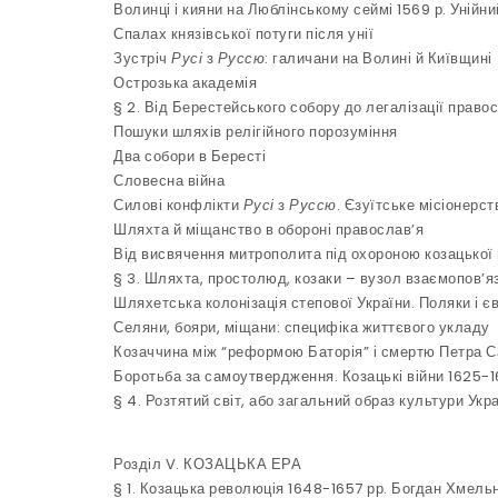
Волинці і кияни на Люблінському сеймі 1569 р. Унійни
Спалах князівської потуги після унії
Зустріч
Русі
з
Руссю
: галичани на Волині й Київщині
Острозька академія
§ 2. Від Берестейського собору до легалізації право
Пошуки шляхів релігійного порозуміння
Два собори в Бересті
Словесна війна
Силові конфлікти
Русі
з
Руссю
. Єзуїтське місіонерст
Шляхта й міщанство в обороні православ’я
Від висвячення митрополита під охороною козацької 
§ 3. Шляхта, простолюд, козаки – вузол взаємопов’яз
Шляхетська колонізація степової України. Поляки і є
Селяни, бояри, міщани: специфіка життєвого укладу
Козаччина між “реформою Баторія” і смертю Петра 
Боротьба за самоутвердження. Козацькі війни 1625-1
§ 4. Розтятий світ, або загальний образ культури У
Розділ V.
КОЗАЦЬКА ЕРА
§ 1. Козацька революція 1648-1657 рр. Богдан Хмель