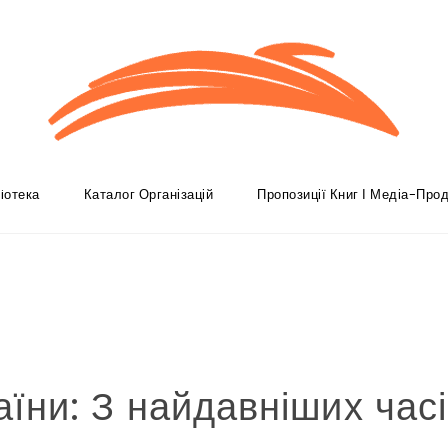
iотека
Каталог Організацій
Пропозиції Книг І Медіа-Прод
аїни: З найдавніших час