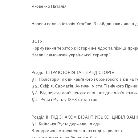
Яковенко Наталія
Нариси
велика історія України
: З найдавніших часів до
ВСТУП
Формування території: історичне ядро та пізніші при
Назви і самоназви української території
Розділ І. ПРАІСТОРІЯ ТА ПЕРЕДІСТОРІЯ
§ 1. Праісторія: люди кам’яного і бронзового віків на т
§ 2. Скіфія. Сарматія. Античні міста Північного Прич
§ 3. Від передслов’янських спільнот до слов’янських
§ 4. Руси і Русь у ІХ-Х століттях
Розділ ІІ. ПІД ЗНАКОМ ВІЗАНТІЙСЬКОЇ ЦИВІЛІЗАЦІ
§ 1. Київська Русь: держава і люди
Володимирове хрещення в легенді та реаліях
Контури державної будівлі в ХІ ст.