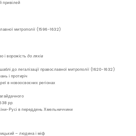
й привілей
славної митрополії (1596-1632)
во і ворожість
до ляхів
шаблі до легалізації православної митрополії (1620-1632)
ань і протиріч
вреї в новоосвоєних регіонах
Сагайдачного
638 рр.
країни-Русі в переддень Хмельниччини
ницький – людина і міф