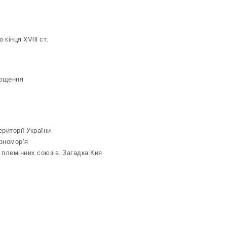
 кінця XVIII ст.
рощення
ериторії України
орномор’я
 племінних союзів. Загадка Кия
Ї