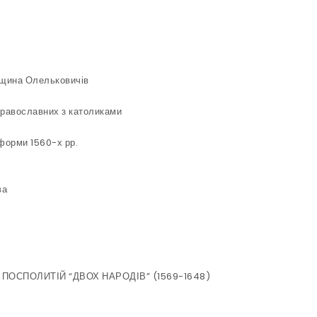
вщина Олельковичів
 православних з католиками
еформи 1560-х рр.
ва
І ПОСПОЛИТІЙ “ДВОХ НАРОДІВ” (1569-1648)